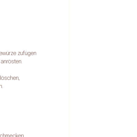
Gewürze zufügen 
anrösten. 
löschen, 
n.
bschmecken.