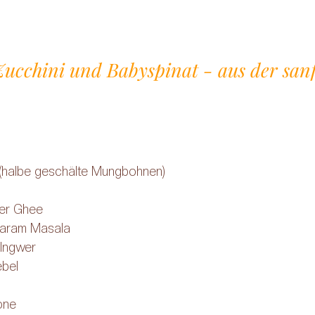
ucchini und Babyspinat - aus der sanf
(halbe geschälte Mungbohnen)
der Ghee
Garam Masala
 Ingwer
ebel
rone