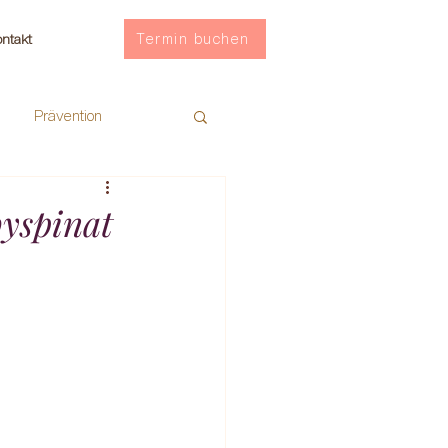
Termin buchen
ntakt
Prävention
yspinat