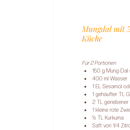
Mungdal mit Z
Küche
Für 2 Portionen
150 g Mung-Dal 
400 ml Wasser
1 EL Sesamöl o
1 gehäufter TL 
2 TL geriebener
1 kleine rote Zwi
½ TL Kurkuma
Saft von 1/4 Zit