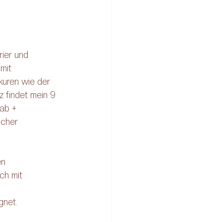
ier und 
mit 
kuren wie der 
 findet mein 9 
rab + 
scher 
n 
ch mit 
gnet.