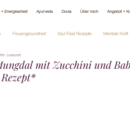
+ Energiearbeit
Ayurveda
Doula
Über mich
Angebot + Ko
e
Frauengesundheit
Soul Food Rezepte
Mentale Kraft
in. Lesezeit
ungdal mit Zucchini und Bab
 Rezept*