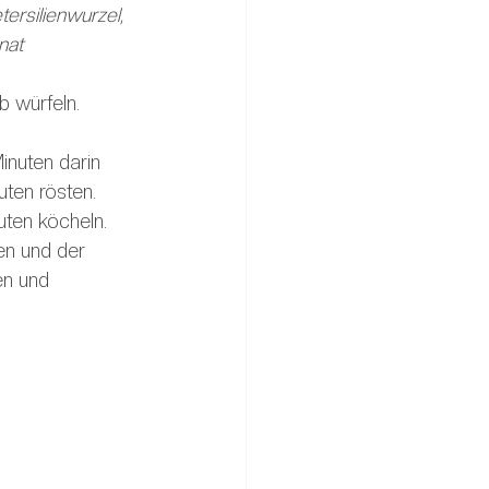
ersilienwurzel, 
nat 
 würfeln. 
nuten darin 
uten rösten.
ten köcheln. 
en und der 
en und 