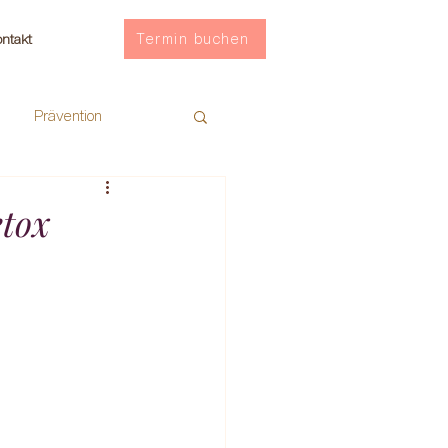
Termin buchen
ntakt
Prävention
etox