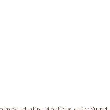
und medizinischen Kuren ist der Kitchari, ein Reis-Mungbohn