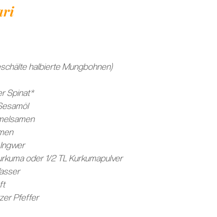
ari
schälte halbierte Mungbohnen)
er Spinat*
Sesamöl
mmelsamen
amen
 Ingwer
urkuma oder 1/2 TL Kurkumapulver
asser
ft
zer Pfeffer