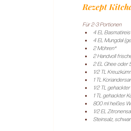
Rezept Kitch
Für 2-3 Portionen
4 EL Basmatireis
4 EL Mungdal (ge
2 Möhren*
2 Handvoll frisch
2 EL Ghee oder 
1/2 TL Kreuzkü
1 TL Korianders
1/2 TL gehackter
1 TL gehackter K
800 ml heißes W
1/2 EL Zitronensa
Steinsalz, schwar