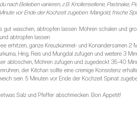
nach Belieben variieren, z.B. Knollensellerie, Pastinake, Pet
 Minute vor Ende der Kochzeit zugeben: Mangold, frische Spi
 gut waschen, abtropfen lassen. Möhren schälen und grob
und abtropfen lassen.
hee erhitzen, ganze Kreuzkümmel- und Koriandersamen 2 Mi
Kurkuma, Hing, Reis und Mungdal zufügen und weitere 3 Min
er ablöschen, Möhren zufügen und zugedeckt 35-40 Minu
rühren, der Kitchari sollte eine cremige Konsistenz erhalt
eich sein. 5 Minuten vor Ende der Kochzeit Spinat zugeb
, etwas Salz und Pfeffer abschmecken. Bon Appetit!