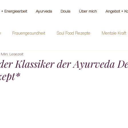
+ Energiearbeit
Ayurveda
Doula
Über mich
Angebot + Ko
e
Frauengesundheit
Soul Food Rezepte
Mentale Kraft
 Min. Lesezeit
 der Klassiker der Ayurveda D
zept*