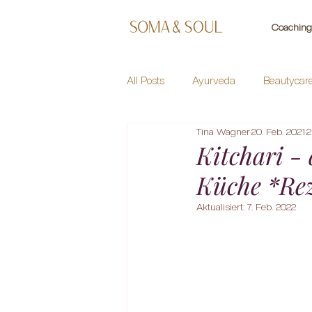
Coaching 
All Posts
Ayurveda
Beautycar
Tina Wagner
20. Feb. 2021
2
Healing Herbs
Meditation
Kitchari -
Küche *Re
Aktualisiert:
7. Feb. 2022