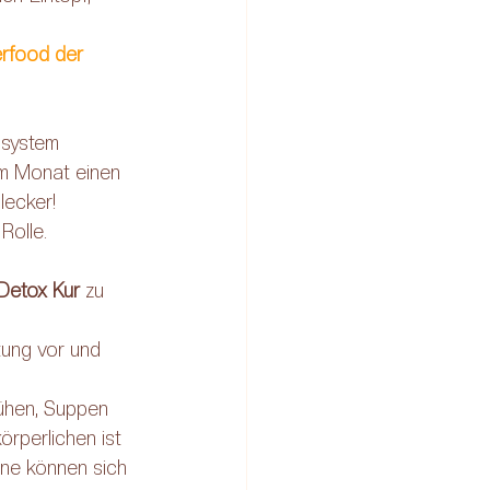
rfood der 
ssystem 
im Monat einen 
lecker! 
Rolle.
Detox Kur
 zu 
tung vor und 
rühen, Suppen 
örperlichen ist 
ene können sich 