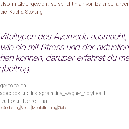
n also im Gleichgewicht, so spricht man von Balance, andern
piel Kapha Störung.
 Vitaltypen des Ayurveda ausmacht, 
ie sie mit Stress und der aktuellen 
en können, darüber erfährst du me
gbeitrag.
gerne teilen.
acebook
 und 
Instagram
 tina_wagner_holyhealth
r zu hören! Deine Tina 
eränderung
Stress
Mentaltraining
Ziele