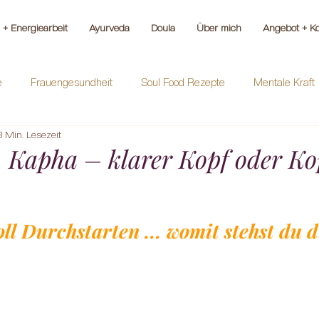
+ Energiearbeit
Ayurveda
Doula
Über mich
Angebot + Ko
e
Frauengesundheit
Soul Food Rezepte
Mentale Kraft
3 Min. Lesezeit
a, Kapha – klarer Kopf oder Ko
ll Durchstarten ... womit stehst du di