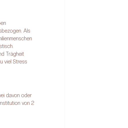
ben 
sbezogen. Als 
amilienmenschen 
stisch. 
nd Trägheit 
 viel Stress 
wei davon oder 
nstitution von 2 