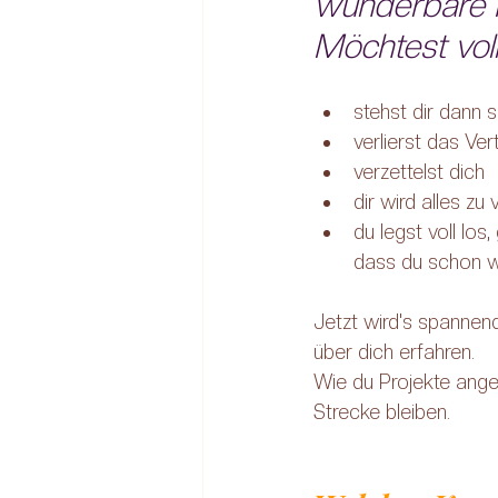
wunderbare In
Möchtest voll 
stehst dir dann 
verlierst das Ver
verzettelst dich
dir wird alles zu
du legst voll los
dass du schon w
Jetzt wird's spannen
über dich erfahren.
Wie du Projekte angeh
Strecke bleiben.