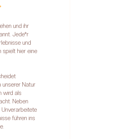
 
ehen und ihr 
annt. Jede*r 
rlebnisse und 
pielt hier eine 
cheidet 
n unserer Natur 
 wird als 
acht. Neben 
 Unverarbeitete 
sse führen ins 
e. 