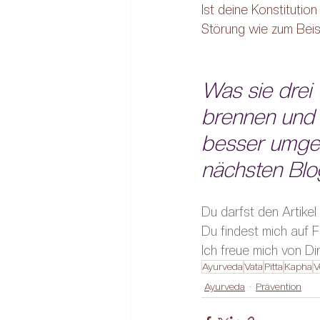
Ist deine Konstitutio
Störung wie zum Beis
Was sie drei
brennen und w
besser umgeh
nächsten Blo
Du darfst den Artikel 
Du findest mich auf 
F
Ich freue mich von Di
Ayurveda
Vata
Pitta
Kapha
V
Ayurveda
Prävention