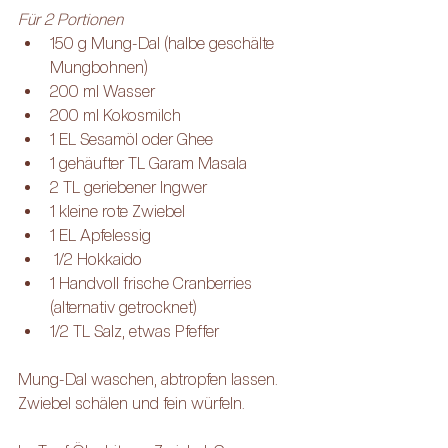
Für 2 Portionen
150 g Mung-Dal (halbe geschälte 
Mungbohnen)
200 ml Wasser
200 ml Kokosmilch
1 EL Sesamöl oder Ghee
1 gehäufter TL Garam Masala
2 TL geriebener Ingwer
1 kleine rote Zwiebel
1 EL Apfelessig
 1/2 Hokkaido
1 Handvoll frische Cranberries 
(alternativ getrocknet)
1/2 TL Salz, etwas Pfeffer 
Mung-Dal waschen, abtropfen lassen. 
Zwiebel schälen und fein würfeln.