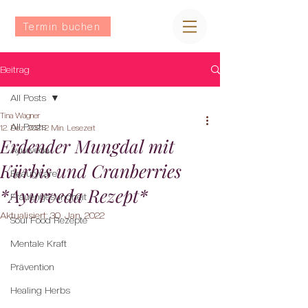
Termin buchen
Beitrag
All Posts
Tina Wagner
All Posts
12. Dez. 2021
2 Min. Lesezeit
Erdender Mungdal mit
Ayurveda
Kürbis und Cranberries
Beautycare
*Ayurveda Rezept*
Frauengesundheit
Aktualisiert:
30. Jan. 2022
Soul Food Rezepte
Mentale Kraft
Prävention
Healing Herbs