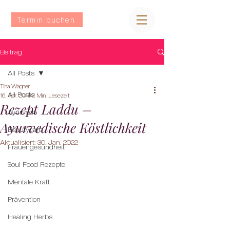
Termin buchen
Beitrag
All Posts
Tina Wagner
All Posts
16. Apr. 2019
2 Min. Lesezeit
Rezept Laddu –
Ayurveda
Ayurvedische Köstlichkeit
Beautycare
Aktualisiert:
30. Jan. 2022
Frauengesundheit
Soul Food Rezepte
Mentale Kraft
Prävention
Healing Herbs