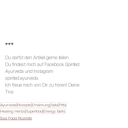
♥♥♥
Du darfst den Artikel gerne teilen.
Du findest mich auf Facebook 
Spirited 
Ayurveda
 und Instagram 
spirited.ayurveda.
Ich freue mich von Dir zu hören! Deine 
Tina 
Ayurveda
Rezepte
Ernährung
Vata
Pitta
Healing Herbs
Superfood
Energy Balls
Soul Food Rezepte